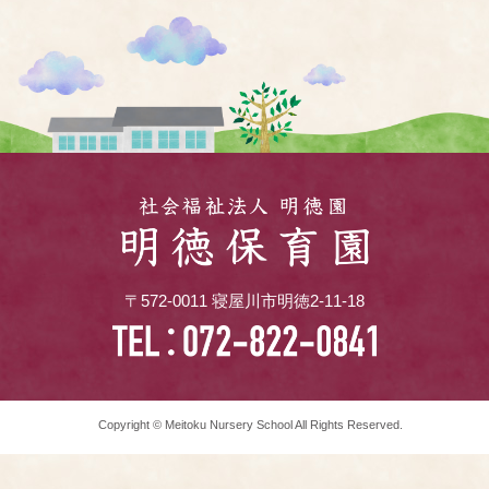
〒572-0011 寝屋川市明徳2-11-18
Copyright © Meitoku Nursery School All Rights Reserved.