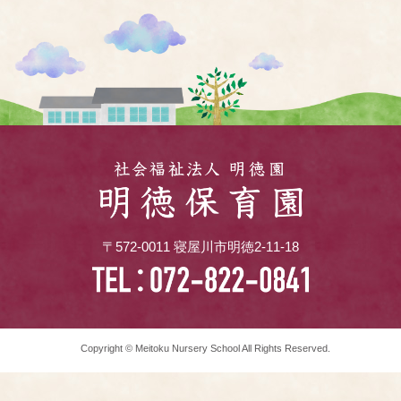
〒572-0011 寝屋川市明徳2-11-18
Copyright © Meitoku Nursery School All Rights Reserved.