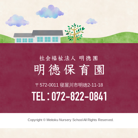
〒572-0011 寝屋川市明徳2-11-18
Copyright © Meitoku Nursery School All Rights Reserved.