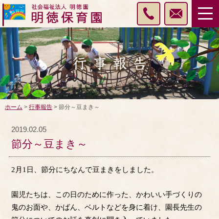
ホーム
>
行事報告
> 節分～豆まき～
2019.02.05
節分～豆まき～
2
月
1
日、節分にちなんで豆まきをしました。
園児たちは、この日のために作った、かわいい手づくりの
鬼のお面や、かばん、ベルトなどを身に着け、園長先生の