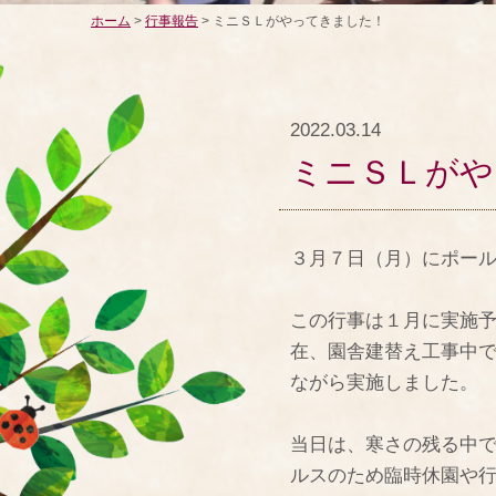
ホーム
>
行事報告
> ミニＳＬがやってきました！
2022.03.14
ミニＳＬがや
３月７日（月）にポー
この行事は１月に実施
在、園舎建替え工事中
ながら実施しました。
当日は、寒さの残る中
ルスのため臨時休園や